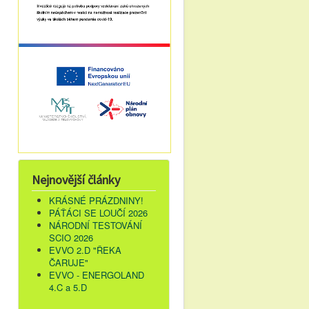
Nejnovější články
KRÁSNÉ PRÁZDNINY!
PÁŤÁCI SE LOUČÍ 2026
NÁRODNÍ TESTOVÁNÍ
SCIO 2026
EVVO 2.D "ŘEKA
ČARUJE"
EVVO - ENERGOLAND
4.C a 5.D