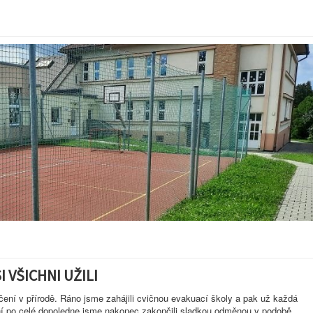
I VŠICHNI UŽILI
ičení v přírodě. Ráno jsme zahájili cvičnou evakuací školy a pak už každá
ní po celé dopoledne jsme nakonec zakončili sladkou odměnou v podobě