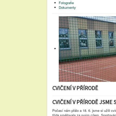
Fotografie
Dokumenty
CVIČENÍ V PŘÍRODĚ
CVIČENÍ V PŘÍRODĚ JSME S
Počasí nám přálo a 18. 6. jsme si užili cv
třída směřovala za svým cílem. Sportová