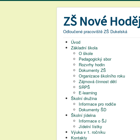
ZŠ Nové Hoděj
Odloučené pracoviště ZŠ Dukelská
Úvod
Základní škola
O škole
Pedagogický sbor
Rozvrhy hodin
Dokumenty ZŠ
Organizace školního roku
Zájmová činnost dětí
SRPŠ
E-learning
Školní družina
Informace pro rodiče
Dokumenty ŠD
Školní jídelna
Informace o ŠJ
Jídelní lístky
Výuka v 1. ročníku
Kontakty